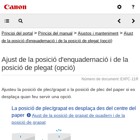
>
>
>
Principi del portal
Principi del manual
Ajustos i manteniment
Ajust
de la posició d'enquadernació i de la posició de plegat (opció)
Ajust de la posició d'enquadernació i de la
posició de plegat (opció)
Número de document: EXFC-11R
Ajusteu la posició de plec/grapat o la posició de plec del paper si es
desplaça quan feu servir una opció.
La posició de plec/grapat es desplaça des del centre del
paper
Ajust de la posició de grapat de quadern i de la
posició de grapat