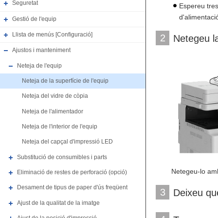
Seguretat
Espereu tres
d'alimentaci
Gestió de l'equip
Llista de menús [Configuració]
2
Netegeu la
Ajustos i manteniment
Neteja de l'equip
Neteja de la superfície de l'equip
Neteja del vidre de còpia
Neteja de l'alimentador
Neteja de l'interior de l'equip
Neteja del capçal d'impressió LED
Substitució de consumibles i parts
Netegeu-lo amb
Eliminació de restes de perforació (opció)
Desament de tipus de paper d'ús freqüent
3
Deixeu qu
Ajust de la qualitat de la imatge