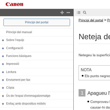
>
Principi del portal
P
Principi del portal
Principi del manual
Neteja de
Sobre l’equip
Configuració
Netegeu la superfíci
Funcions bàsiques
Impressió
NOTA
Lectura
Els punts negres
Enviament per fax
Còpia
1
Apagueu l'
Ús de l'espai d'emmagatzematge
Comproveu l'
Enllaç amb dispositius mòbils
causar-hi da