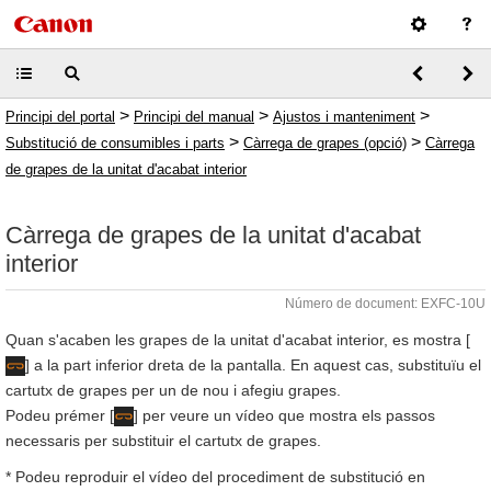
>
>
>
Principi del portal
Principi del manual
Ajustos i manteniment
>
>
Substitució de consumibles i parts
Càrrega de grapes (opció)
Càrrega
de grapes de la unitat d'acabat interior
Càrrega de grapes de la unitat d'acabat
interior
Número de document: EXFC-10U
Quan s'acaben les grapes de la unitat d'acabat interior, es mostra [
] a la part inferior dreta de la pantalla. En aquest cas, substituïu el
cartutx de grapes per un de nou i afegiu grapes.
Podeu prémer [
] per veure un vídeo que mostra els passos
necessaris per substituir el cartutx de grapes.
* Podeu reproduir el vídeo del procediment de substitució en