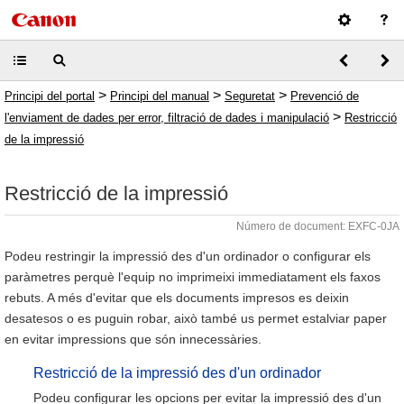
>
>
>
Principi del portal
Principi del manual
Seguretat
Prevenció de
>
l'enviament de dades per error, filtració de dades i manipulació
Restricció
de la impressió
Restricció de la impressió
Número de document: EXFC-0JA
Podeu restringir la impressió des d'un ordinador o configurar els
paràmetres perquè l'equip no imprimeixi immediatament els faxos
rebuts. A més d'evitar que els documents impresos es deixin
desatesos o es puguin robar, això també us permet estalviar paper
en evitar impressions que són innecessàries.
Restricció de la impressió des d'un ordinador
Podeu configurar les opcions per evitar la impressió des d'un