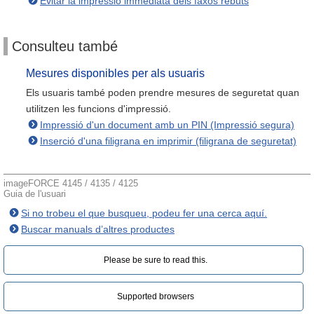
Evitar la impressió immediata dels faxos rebuts
Consulteu també
Mesures disponibles per als usuaris
Els usuaris també poden prendre mesures de seguretat quan
utilitzen les funcions d'impressió.
Impressió d'un document amb un PIN (Impressió segura)
Inserció d'una filigrana en imprimir (filigrana de seguretat)
imageFORCE 4145 / 4135 / 4125
Guia de l'usuari
Si no trobeu el que busqueu, podeu fer una cerca aquí.
Buscar manuals d’altres productes
Please be sure to read this.‎
Supported browsers