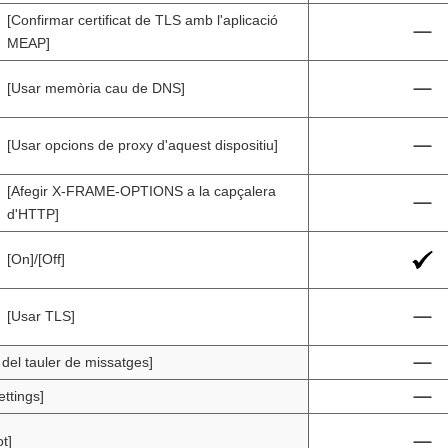
[Confirmar certificat de TLS amb l'aplicació
MEAP]
[Usar memòria cau de DNS]
[Usar opcions de proxy d'aquest dispositiu]
[Afegir X-FRAME-OPTIONS a la capçalera
d'HTTP]
[On]/[Off]
[Usar TLS]
 del tauler de missatges]
ttings]
t]