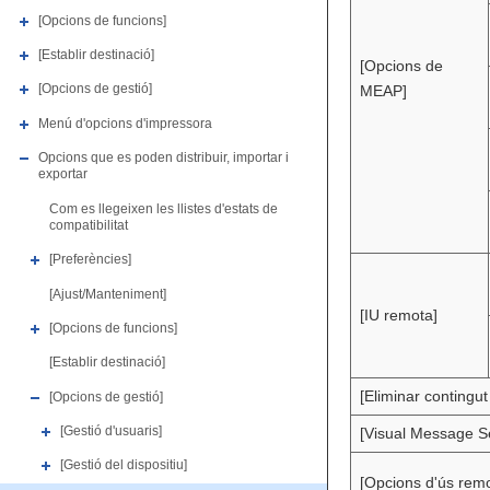
[Opcions de funcions]
[Establir destinació]
[Opcions de
[Opcions de gestió]
MEAP]
Menú d'opcions d'impressora
Opcions que es poden distribuir, importar i
exportar
Com es llegeixen les llistes d'estats de
compatibilitat
[Preferències]
[Ajust/Manteniment]
[IU remota]
[Opcions de funcions]
[Establir destinació]
[Eliminar contingut
[Opcions de gestió]
[Gestió d'usuaris]
[Visual Message Se
[Gestió del dispositiu]
[Opcions d'ús remo