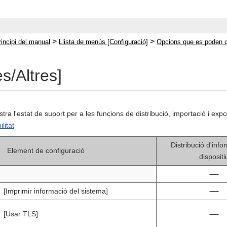
>
>
rincipi del manual
Llista de menús [Configuració]
Opcions que es poden dis
es/Altres]
tra l'estat de suport per a les funcions de distribució, importació i expo
litat
Distribució d'info
Element de configuració
dispositi
]
[Imprimir informació del sistema]
[Usar TLS]