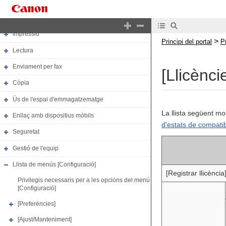
Configuració
Funcions bàsiques
Impressió
>
Principi del portal
P
Lectura
Enviament per fax
[Llicènci
Còpia
Ús de l'espai d'emmagatzematge
La llista següent mos
Enllaç amb dispositius mòbils
d'estats de compatibi
Seguretat
Gestió de l'equip
Llista de menús [Configuració]
[Registrar llicència
Privilegis necessaris per a les opcions del menú
[Configuració]
[Preferències]
[Ajust/Manteniment]