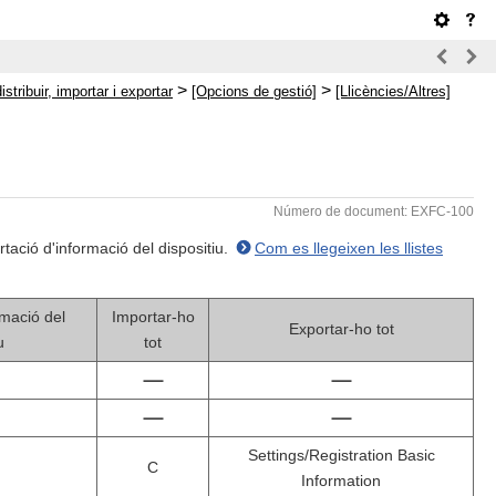
>
>
tribuir, importar i exportar
[Opcions de gestió]
[Llicències/Altres]
Número de document: EXFC-100
rtació d'informació del dispositiu.
Com es llegeixen les llistes
rmació del
Importar-ho
Exportar-ho tot
u
tot
Settings/Registration Basic
C
Information