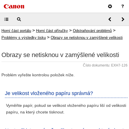
>
>
>
Horní část portálu
Horní část příručky
Odstraňování problémů
>
Problémy s výsledky tisku
Obrazy se netisknou v zamýšlené velikosti
Obrazy se netisknou v zamýšlené velikosti
Číslo dokumentu: EXH7-126
Problém vyřešte kontrolou položek níže.
Je velikost vloženého papíru správná?
Vyměňte papír, pokud se velikost vloženého papíru liší od velikosti
papíru, na který chcete tisknout.