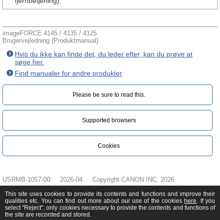
fjernbetjening).
imageFORCE 4145 / 4135 / 4125
Brugervejledning (Produktmanual)
Hvis du ikke kan finde det, du leder efter, kan du prøve at
søge her.
Find manualer for andre produkter
Please be sure to read this.‎
Supported browsers
Cookies
USRMB-1057-00
2026-04
Copyright CANON INC. 2026
This site uses cookies to provide its contents and functions and improve their
qualities etc. You can find out more about our use of the cookies
here
. If you
select "Reject", only cookies necessary to provide the contents and functions of
the site are recorded and stored.