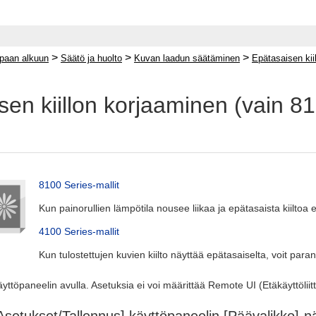
>
>
>
paan alkuun
Säätö ja huolto
Kuvan laadun säätäminen
Epätasaisen kii
sen kiillon korjaaminen (vain 8
8100 Series‑mallit
Kun painorullien lämpötila nousee liikaa ja epätasaista kiiltoa
4100 Series‑mallit
Kun tulostettujen kuvien kiilto näyttää epätasaiselta, voit paran
yttöpaneelin avulla. Asetuksia ei voi määrittää Remote UI (Etäkäyttöliit