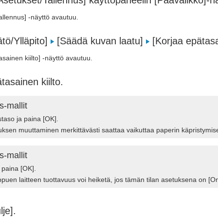
setukset/Tallennus] käyttöpaneelin [Päävalikko]-
allennus] -näyttö avautuu.
tö/Ylläpito]
[Säädä kuvan laatu]
[Korjaa epätasai
sainen kiilto] -näyttö avautuu.
tasainen kiilto.
‑mallit
staso ja paina [OK].
sen muuttaminen merkittävästi saattaa vaikuttaa paperin käpristymis
‑mallit
a paina [OK].
ppuen laitteen tuottavuus voi heiketä, jos tämän tilan asetuksena on [On
lje].