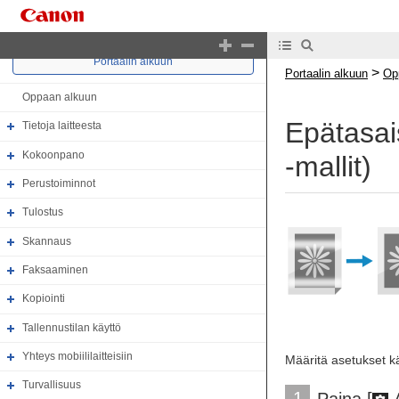
Portaalin alkuun
>
Portaalin alkuun
Op
Oppaan alkuun
Epätasai
Tietoja laitteesta
Kokoonpano
‑mallit)
Perustoiminnot
Tulostus
Skannaus
Faksaaminen
Kopiointi
Tallennustilan käyttö
Yhteys mobiililaitteisiin
Määritä asetukset kä
Turvallisuus
1