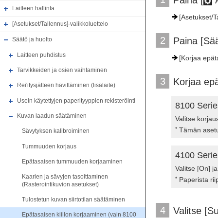
Paina [
A
Laitteen hallinta
[Asetukset/T
[Asetukset/Tallennus]-valikkoluettelo
2
Paina [Sää
Säätö ja huolto
Laitteen puhdistus
[Korjaa epäta
Tarvikkeiden ja osien vaihtaminen
3
Korjaa epä
Rei'itysjätteen hävittäminen (lisälaite)
Usein käytettyjen paperityyppien rekisteröinti
8100 Series
Kuvan laadun säätäminen
Valitse korjau
*
Tämän asetuk
Sävytyksen kalibroiminen
Tummuuden korjaus
4100 Series
Epätasaisen tummuuden korjaaminen
Valitse [On] j
Kaarien ja sävyjen tasoittaminen
*
Paperista rii
(Rasterointikuvion asetukset)
Tulostetun kuvan siirtotilan säätäminen
4
Valitse [Su
Epätasaisen kiillon korjaaminen (vain 8100