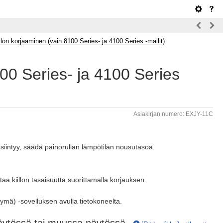
llon korjaaminen (vain 8100 Series- ja 4100 Series ‑mallit)
100 Series- ja 4100 Series
Asiakirjan numero: EXJY-11C
 esiintyy, säädä painorullan lämpötilan nousutasoa.
taa kiillon tasaisuutta suorittamalla korjauksen.
tymä) -sovelluksen avulla tietokoneelta.