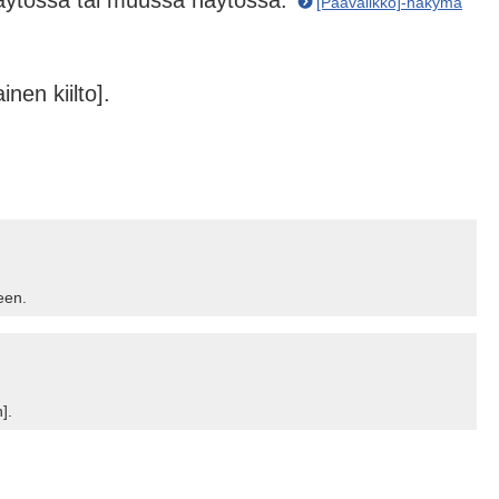
näytössä tai muussa näytössä.
[Päävalikko]-näkymä
nen kiilto].
een.
].