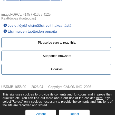
imageFORCE 4145 / 4135 / 4125
Käyttöopas (tuoteopas)
Jos et löydä etsimääsi, voit hakea tästä.
Etsi muiden tuotteiden oppaita
Please be sure to read this.‎
Supported browsers
Cookies
USRMB-1058-00
2026-04
Copyright CANON INC. 2026
This site uses cookies to provide its contents and functions and improve their
qualities etc. You can find out more about our use of the cookies
here
. If you
select "Reject", only cookies necessary to provide the contents and functions of
the site are recorded and stored.
Accept
Reject