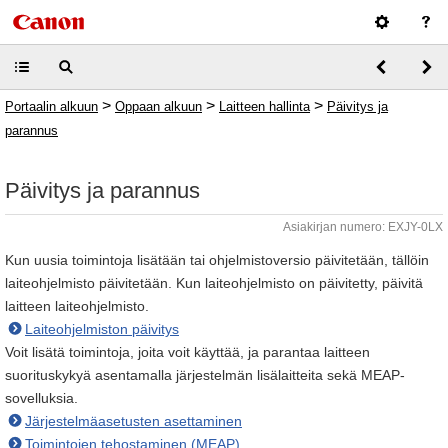
>
>
>
Portaalin alkuun
Oppaan alkuun
Laitteen hallinta
Päivitys ja
parannus
Päivitys ja parannus
Asiakirjan numero: EXJY-0LX
Kun uusia toimintoja lisätään tai ohjelmistoversio päivitetään, tällöin
laiteohjelmisto päivitetään. Kun laiteohjelmisto on päivitetty, päivitä
laitteen laiteohjelmisto.
Laiteohjelmiston päivitys
Voit lisätä toimintoja, joita voit käyttää, ja parantaa laitteen
suorituskykyä asentamalla järjestelmän lisälaitteita sekä MEAP-
sovelluksia.
Järjestelmäasetusten asettaminen
Toimintojen tehostaminen (MEAP)