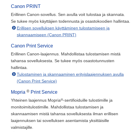
Canon PRINT
Erillinen Canon-sovellus. Sen avulla voit tulostaa ja skannata.
Se tukee myös käyttäjien todennusta ja osastokoodien hallintaa.
Erillisen sovelluksen käyttäminen tulostamiseen ja
skannaamiseen (Canon PRINT)
Canon Print Service
Erillinen Canon-laajennus. Mahdollistaa tulostamisen mistä
tahansa sovelluksesta. Se tukee myös osastotunnusten
hallintaa.
Tulostaminen ja skannaaminen erityislaajennuksen avulla
(Canon Print Service)
®
Mopria
Print Service
®
Yhteinen laajennus Mopria
-sertifioiduille tulostimille ja
monitoimitulostimille. Mahdollistaa tulostamisen ja
skannaamisen mistä tahansa sovelluksesta ilman erillisen
laajennuksen tai sovelluksen asentamista yksittäisille
valmistajille.