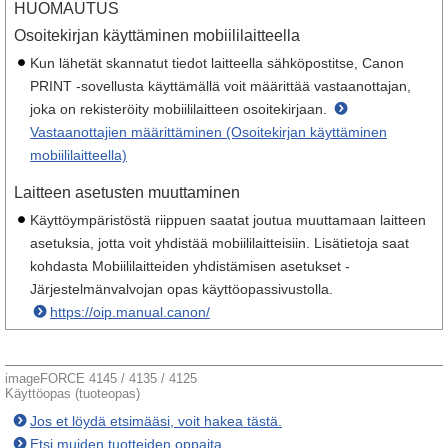
HUOMAUTUS
Osoitekirjan käyttäminen mobiililaitteella
Kun lähetät skannatut tiedot laitteella sähköpostitse, Canon
PRINT ‑sovellusta käyttämällä voit määrittää vastaanottajan,
joka on rekisteröity mobiililaitteen osoitekirjaan.
Vastaanottajien määrittäminen (Osoitekirjan käyttäminen
mobiililaitteella)
Laitteen asetusten muuttaminen
Käyttöympäristöstä riippuen saatat joutua muuttamaan laitteen
asetuksia, jotta voit yhdistää mobiililaitteisiin. Lisätietoja saat
kohdasta Mobiililaitteiden yhdistämisen asetukset -
Järjestelmänvalvojan opas käyttöopassivustolla.
https://oip.manual.canon/
imageFORCE 4145 / 4135 / 4125
Käyttöopas (tuoteopas)
Jos et löydä etsimääsi, voit hakea tästä.
Etsi muiden tuotteiden oppaita