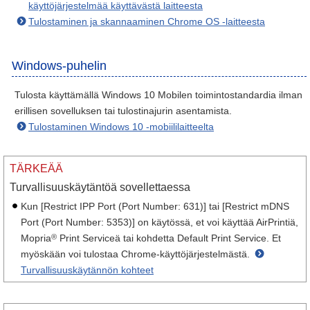
käyttöjärjestelmää käyttävästä laitteesta
Tulostaminen ja skannaaminen Chrome OS -laitteesta
Windows-puhelin
Tulosta käyttämällä Windows 10 Mobilen toimintostandardia ilman
erillisen sovelluksen tai tulostinajurin asentamista.
Tulostaminen Windows 10 -mobiililaitteelta
TÄRKEÄÄ
Turvallisuuskäytäntöä sovellettaessa
Kun [Restrict IPP Port (Port Number: 631)] tai [Restrict mDNS
Port (Port Number: 5353)] on käytössä, et voi käyttää AirPrintiä,
®
Mopria
Print Serviceä tai kohdetta Default Print Service. Et
myöskään voi tulostaa Chrome-käyttöjärjestelmästä.
Turvallisuuskäytännön kohteet