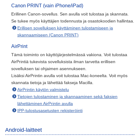
Canon PRINT (vain iPhone/iPad)
Erillinen Canon-sovellus. Sen avulla voit tulostaa ja skannata.
Se tukee myös käyttäjien todennusta ja osastokoodien hallintaa.
Erillisen sovelluksen käyttäminen tulostamiseen ja
skannaamiseen (Canon PRINT)
AirPrint
Tämä toiminto on käyttöjärjestelmässä vakiona. Voit tulostaa
AirPrintiä tukevista sovelluksista ilman tarvetta erillisen
sovelluksen tai ohjaimen asennukseen.
Lisäksi AirPrintin avulla voit tulostaa Mac-koneelta. Voit myös
skannata tietoja ja lähettää fakseja Macilla.
AirPrintin käytön valmistelu
Tietojen tulostaminen ja skannaaminen sekä faksien
lähettäminen AirPrintin avulla
IPP-tulostusasetusten rekisteröinti
Android-laitteet