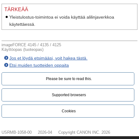
TÄRKEÄÄ
Yleistulostus-toimintoa ei voida käyttää alilinjaverkkoa
käytettäessä.
imageFORCE 4145 / 4135 / 4125
Käyttöopas (tuoteopas)
Jos et löydä etsimääsi, voit hakea tästä.
Etsi muiden tuotteiden oppaita
Please be sure to read this.‎
Supported browsers
Cookies
USRMB-1058-00
2026-04
Copyright CANON INC. 2026