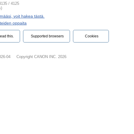
135 / 4125
s)
imääsi, voit hakea tästä.
teiden oppaita
ead this.‎
Supported browsers
Cookies
026-04
Copyright CANON INC. 2026