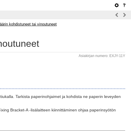
äärin kohdistuneet tai vinoutuneet
inoutuneet
Asiakirjan numero: EXJY-11Y
 tiukalla. Tarkista paperinohjaimet ja kohdista ne paperin leveyden
ixing Bracket-A ‑lisälaitteen kiinnittäminen ohjaa paperinsyötön