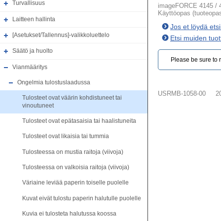
Turvallisuus
imageFORCE 4145 / 4
Käyttöopas (tuoteopa
Laitteen hallinta
Jos et löydä ets
[Asetukset/Tallennus]-valikkoluettelo
Etsi muiden tuot
Säätö ja huolto
Please be sure to r
Vianmääritys
Ongelmia tulostuslaadussa
USRMB-1058-00
2
Tulosteet ovat väärin kohdistuneet tai
vinoutuneet
Tulosteet ovat epätasaisia tai haalistuneita
Tulosteet ovat likaisia tai tummia
Tulosteessa on mustia raitoja (viivoja)
Tulosteessa on valkoisia raitoja (viivoja)
Väriaine leviää paperin toiselle puolelle
Kuvat eivät tulostu paperin halutulle puolelle
Kuvia ei tulosteta halutussa koossa