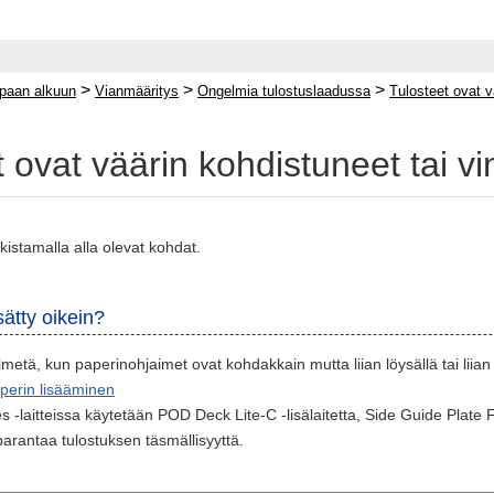
>
>
>
paan alkuun
Vianmääritys
Ongelmia tulostuslaadussa
Tulosteet ovat v
 ovat väärin kohdistuneet tai v
kistamalla alla olevat kohdat.
sätty oikein?
lmetä, kun paperinohjaimet ovat kohdakkain mutta liian löysällä tai liian
perin lisääminen
 ‑laitteissa käytetään POD Deck Lite-C ‑lisälaitetta, Side Guide Plate F
arantaa tulostuksen täsmällisyyttä.