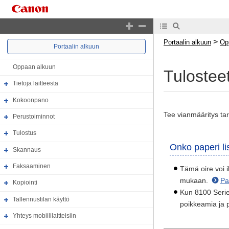
>
Portaalin alkuun
Op
Portaalin alkuun
Oppaan alkuun
Tulosteet
Tietoja laitteesta
Kokoonpano
Tee vianmääritys tar
Perustoiminnot
Tulostus
Onko paperi li
Skannaus
Faksaaminen
Tämä oire voi i
mukaan.
Pa
Kopiointi
Kun 8100 Series
Tallennustilan käyttö
poikkeamia ja p
Yhteys mobiililaitteisiin