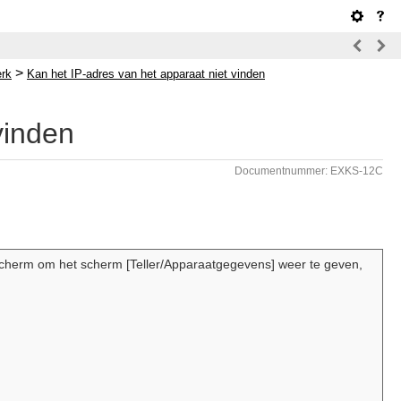
>
erk
Kan het IP-adres van het apparaat niet vinden
vinden
Documentnummer: EXKS-12C
scherm om het scherm [Teller/Apparaatgegevens] weer te geven,