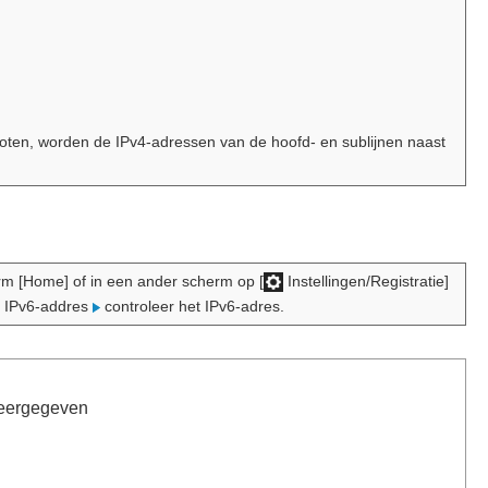
loten, worden de IPv4-adressen van de hoofd- en sublijnen naast
erm [Home] of in een ander scherm op [
Instellingen/Registratie]
t IPv6-addres
controleer het IPv6-adres.
 weergegeven