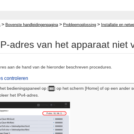
>
>
>
a
Bovenste handleidingenpagina
Probleemoplossing
Installatie en netw
IP-adres van het apparaat niet 
dres aan de hand van de hieronder beschreven procedures.
s controleren
het bedieningspaneel op [
] op het scherm [Home] of op een ander 
oleer het IPv4-adres.