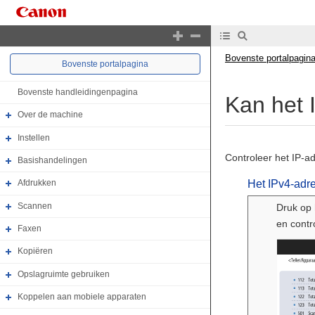
Bovenste portalpagin
Bovenste portalpagina
Bovenste handleidingenpagina
Kan het 
Over de machine
Instellen
Controleer het IP-a
Basishandelingen
Het IPv4-adre
Afdrukken
Scannen
Druk op 
en contr
Faxen
Kopiëren
Opslagruimte gebruiken
Koppelen aan mobiele apparaten