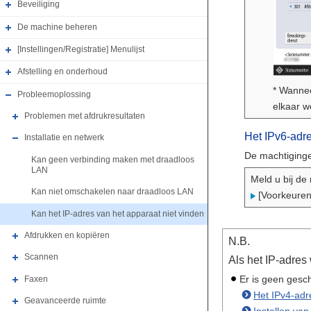
Beveiliging
De machine beheren
[Instellingen/Registratie] Menulijst
Afstelling en onderhoud
* Wannee
Probleemoplossing
elkaar 
Problemen met afdrukresultaten
Het IPv6-adre
Installatie en netwerk
De machtiginge
Kan geen verbinding maken met draadloos
LAN
Meld u bij d
Kan niet omschakelen naar draadloos LAN
[Voorkeure
Kan het IP-adres van het apparaat niet vinden
Afdrukken en kopiëren
N.B.
Scannen
Als het IP-adres
Er is geen gesch
Faxen
Het IPv4-adre
Geavanceerde ruimte