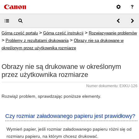
>
>
Górna część portalu
Górna część instrukcji
Rozwiązywanie problemów
>
>
Problemy z rezultatami drukowania
Obrazy nie są drukowane w
określonym przez użytkownika rozmiarze
Obrazy nie są drukowane w określonym
przez użytkownika rozmiarze
Numer dokumentu: EXKU-126
Rozwiąż problem, sprawdzając poniższe elementy.
Czy rozmiar załadowanego papieru jest prawidłowy?
Wymień papier, jeśli rozmiar załadowanego papieru różni się od
rozmiaru papieru, na którym chcesz drukować.