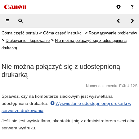
>
>
Górna część portalu
Górna część instrukcji
Rozwiązywanie problemów
>
>
Drukowanie i kopiowanie
Nie można połączyć się z udostępnioną
drukarką
Nie można połączyć się z udostępnioną
drukarką
Numer dokumentu: EXKU-12S
Sprawdź, czy na komputerze sieciowym jest wyświetlana
udostępniona drukarka.
Wyświetlanie udostępnionej drukarki w
serwerze drukowania
Jeśli nie jest wyświetlana, skontaktuj się z administratorem sieci albo
serwera wydruku.