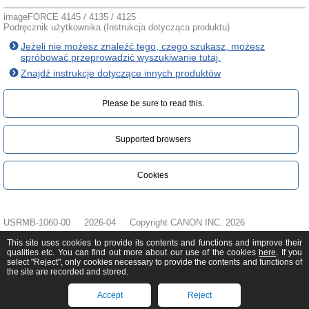
imageFORCE 4145 / 4135 / 4125
Podręcznik użytkownika (Instrukcja dotycząca produktu)
Jeżeli nie możesz znaleźć tego, czego szukasz, możesz
spróbować przeprowadzić wyszukiwanie tutaj.
Znajdź instrukcje dotyczące innych produktów
Please be sure to read this.‎
Supported browsers
Cookies
USRMB-1060-00
2026-04
Copyright CANON INC. 2026
This site uses cookies to provide its contents and functions and improve their
qualities etc. You can find out more about our use of the cookies
here
. If you
select "Reject", only cookies necessary to provide the contents and functions of
the site are recorded and stored.
Accept
Reject