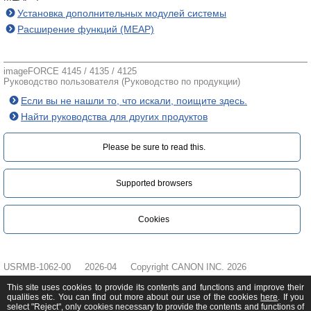
Установка дополнительных модулей системы
Расширение функций (MEAP)
imageFORCE 4145 / 4135 / 4125
Руководство пользователя (Руководство по продукции)
Если вы не нашли то, что искали, поищите здесь.
Найти руководства для других продуктов
Please be sure to read this.‎
Supported browsers
Cookies
USRMB-1062-00
2026-04
Copyright CANON INC. 2026
This site uses cookies to provide its contents and functions and improve their
qualities etc. You can find out more about our use of the cookies
here
. If you
select "Reject", only cookies necessary to provide the contents and functions of