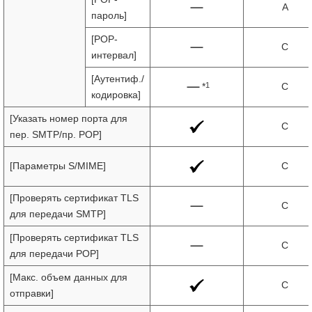
A
пароль]
[POP-
C
интервал]
[Аутентиф./
1
*
C
кодировка]
[Указать номер порта для
C
пер. SMTP/пр. POP]
[Параметры S/MIME]
C
[Проверять сертификат TLS
C
для передачи SMTP]
[Проверять сертификат TLS
C
для передачи POP]
[Макс. объем данных для
C
отправки]