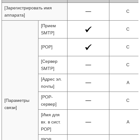
[Зарегистрировать имя
C
аппарата]
[Прием
C
SMTP]
[POP]
C
[Сервер
C
SMTP]
[Адрес эл.
A
почты]
[POP-
[Параметры
C
сервер]
связи]
[Имя для
вх. в сист.
A
POP]
[POP-