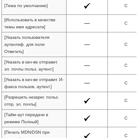
[Тема по умолчанию]
C
[Использовать в качестве
C
темы имя адресата]
[Указать пользователя
аутентиф. для поля
C
Ответить]
[Указать в кач-ве отправит.
C
эл. почты польз. аутент.]
[Указать в кач-ве отправит. И-
C
факса пользов. аутент.]
[Разрешить незарег. польз.
C
отпр. эл. почты]
[Тайм-аут передачи в
C
режиме Полный]
[Печать MDN/DSN при
C