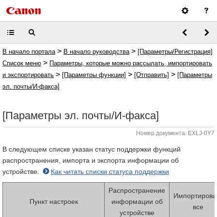
>
>
В начало портала
В начало руководства
[Параметры/Регистрация]
>
Список меню
Параметры, которые можно рассылать, импортировать
>
>
>
и экспортировать
[Параметры функции]
[Отправить]
[Параметры
эл. почты/И-факса]
[Параметры эл. почты/И-факса]
Номер документа: EXLJ-0Y7
В следующем списке указан статус поддержки функций
распространения, импорта и экспорта информации об
устройстве.
Как читать списки статуса поддержки
Распространение
Импортирова
Пункт настроек
информации об
все
устройстве