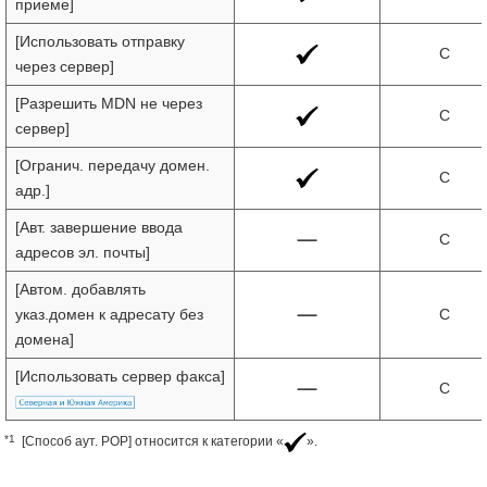
приеме]
[Использовать отправку
C
через сервер]
[Разрешить MDN не через
C
сервер]
[Огранич. передачу домен.
C
адр.]
[Авт. завершение ввода
C
адресов эл. почты]
[Автом. добавлять
указ.домен к адресату без
C
домена]
[Использовать сервер факса]
C
*1
[Способ аут. POP] относится к категории «
».