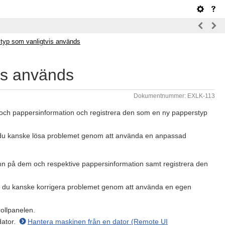
styp som vanligtvis används
is används
Dokumentnummer: EXLK-113
och pappersinformation och registrera den som en ny papperstyp
kan du kanske lösa problemet genom att använda en anpassad
mn på dem och respektive pappersinformation samt registrera den
kan du kanske korrigera problemet genom att använda en egen
rollpanelen.
dator.
Hantera maskinen från en dator (Remote UI