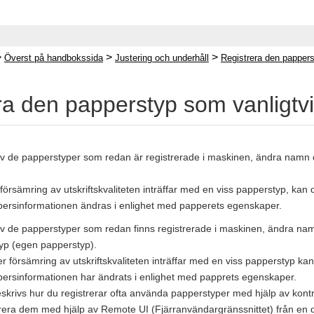
>
>
>
Överst på handbokssida
Justering och underhåll
Registrera den papper
ra den papperstyp som vanligtv
v de papperstyper som redan är registrerade i maskinen, ändra namn 
 försämring av utskriftskvaliteten inträffar med en viss papperstyp, 
ersinformationen ändras i enlighet med papperets egenskaper.
v de papperstyper som redan finns registrerade i maskinen, ändra na
yp (egen papperstyp).
er försämring av utskriftskvaliteten inträffar med en viss papperstyp 
ersinformationen har ändrats i enlighet med papprets egenskaper.
beskrivs hur du registrerar ofta använda papperstyper med hjälp av kont
rera dem med hjälp av Remote UI (Fjärranvändargränssnittet) från en 