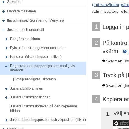
Säkerhet
(Fjärranvändargränss
Administratörs- ell
Hantera maskinen
[Inställningar/Registrering] Menylista
1
Logga in 
Justering och underhåll
Rengöra maskinen
2
På kontrol
Byta ut förbrukningsvaror och delar
skärm.
Kassera hålslagningsspill (tillval)
Skärmen [Ins
Registrera den papperstyp som vanligtvis
används
3
Tryck på 
[Detaljer/redigera]-skärmen
Skärmen [Ins
Justera bildkvaliteten
Justera utskriftspositionen
4
Kopiera e
Justera utskriftsstorleken på den kopierade
bilden
1
Välj en
Justera bindningsposition och vikposition (tillval)