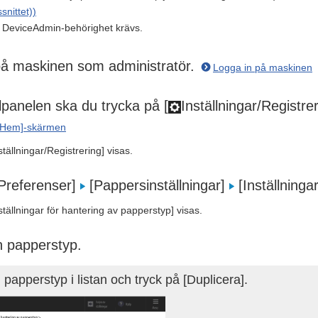
nittet))
er DeviceAdmin-behörighet krävs.
på maskinen som administratör.
Logga in på maskinen
lpanelen ska du trycka på [
Inställningar/Registr
[Hem]-skärmen
tällningar/Registrering] visas.
[Preferenser]
[Pappersinställningar]
[Inställninga
tällningar för hantering av papperstyp] visas.
n papperstyp.
 papperstyp i listan och tryck på [Duplicera].