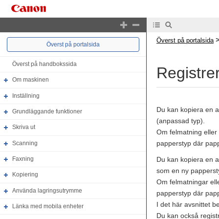
Överst på portalsida
Överst på portalsida
Överst på handbokssida
Registre
Om maskinen
Inställning
Du kan kopiera en a
Grundläggande funktioner
(anpassad typ).
Skriva ut
Om felmatning eller
papperstyp där papp
Scanning
Du kan kopiera en a
Faxning
som en ny papperst
Kopiering
Om felmatningar ell
Använda lagringsutrymme
papperstyp där papp
I det här avsnittet 
Länka med mobila enheter
Du kan också regist