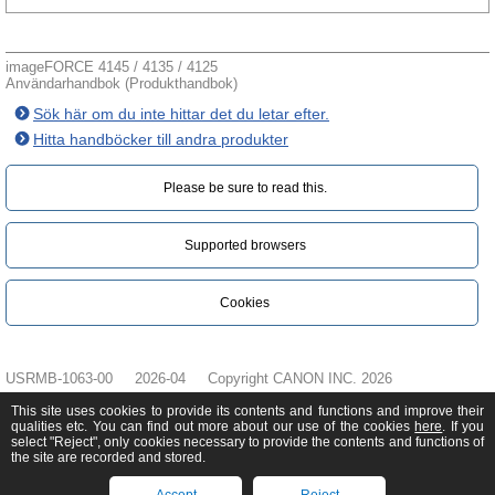
imageFORCE 4145 / 4135 / 4125
Användarhandbok (Produkthandbok)
Sök här om du inte hittar det du letar efter.
Hitta handböcker till andra produkter
Please be sure to read this.‎
Supported browsers
Cookies
USRMB-1063-00
2026-04
Copyright CANON INC. 2026
This site uses cookies to provide its contents and functions and improve their
qualities etc. You can find out more about our use of the cookies
here
. If you
select "Reject", only cookies necessary to provide the contents and functions of
the site are recorded and stored.