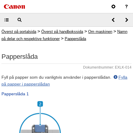
>
>
>
Överst på portalsida
Överst på handbokssida
Om maskinen
Namn
>
på delar och respektive funktioner
Papperslåda
Papperslåda
Dokumentnummer: EXLK-014
Fyll på papper som du vanligtvis använder i papperslådan.
Fylla
på papper i papperslådan
Papperslåda 1