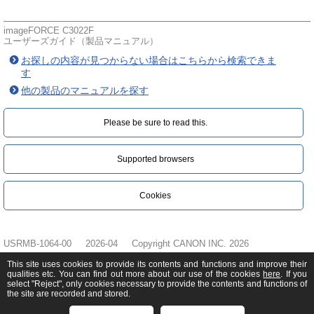
imageFORCE C3022F
ユーザーズガイド（製品マニュアル）
お探しの内容が見つからない場合はこちらから検索できま
す
他の製品のマニュアルを探す
Please be sure to read this.‎
Supported browsers
Cookies
USRMB-1064-00
2026-04
Copyright CANON INC. 2026
This site uses cookies to provide its contents and functions and improve their
qualities etc. You can find out more about our use of the cookies
here
. If you
select "Reject", only cookies necessary to provide the contents and functions of
the site are recorded and stored.