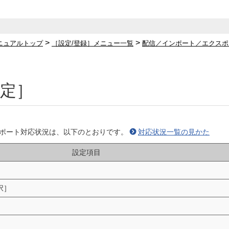
>
>
ニュアルトップ
［設定/登録］メニュー一覧
配信／インポート／エクスポ
定］
ポート対応状況は、以下のとおりです。
対応状況一覧の見かた
設定項目
択］