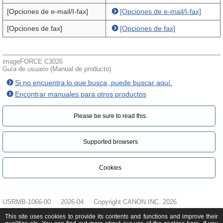
[Opciones de e-mail/I-fax]
[Opciones de e-mail/I-fax]
[Opciones de fax]
[Opciones de fax]
imageFORCE C3026
Guía de usuario (Manual de producto)
Si no encuentra lo que busca, puede buscar aquí.
Encontrar manuales para otros productos
Please be sure to read this.‎
Supported browsers
Cookies
USRMB-1066-00
2026-04
Copyright CANON INC. 2026
This site uses cookies to provide its contents and functions and improve their