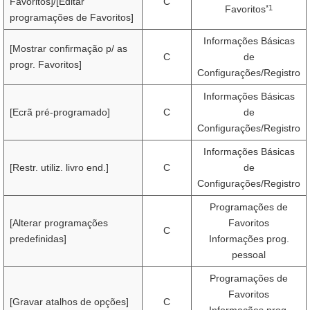
Favoritos]/[Editar
C
*1
Favoritos
programações de Favoritos]
Informações Básicas
[Mostrar confirmação p/ as
C
de
progr. Favoritos]
Configurações/Registro
Informações Básicas
[Ecrã pré-programado]
C
de
Configurações/Registro
Informações Básicas
[Restr. utiliz. livro end.]
C
de
Configurações/Registro
Programações de
[Alterar programações
Favoritos
C
predefinidas]
Informações prog.
pessoal
Programações de
Favoritos
[Gravar atalhos de opções]
C