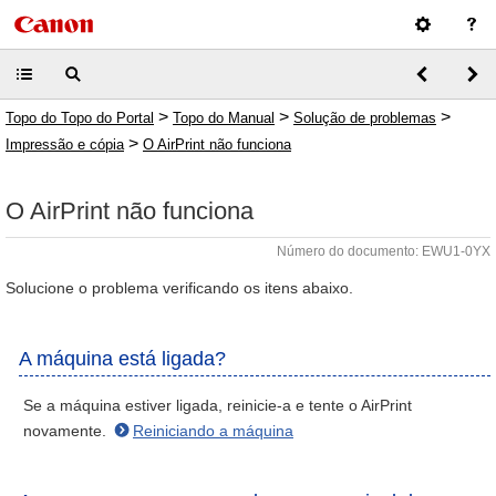
>
>
>
Topo do Topo do Portal
Topo do Manual
Solução de problemas
>
Impressão e cópia
O AirPrint não funciona
O AirPrint não funciona
Número do documento: EWU1-0YX
Solucione o problema verificando os itens abaixo.
A máquina está ligada?
Se a máquina estiver ligada, reinicie-a e tente o AirPrint
novamente.
Reiniciando a máquina