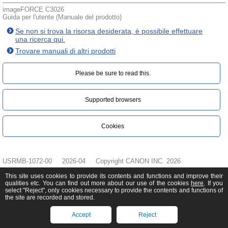
imageFORCE C3026
Guida per l'utente (Manuale del prodotto)
Se non si trova la risorsa desiderata, è possibile effettuare
una ricerca qui.
Trovare manuali di altri prodotti
Please be sure to read this.‎
Supported browsers
Cookies
USRMB-1072-00
2026-04
Copyright CANON INC. 2026
This site uses cookies to provide its contents and functions and improve their
qualities etc. You can find out more about our use of the cookies
here
. If you
select "Reject", only cookies necessary to provide the contents and functions of
the site are recorded and stored.
Accept
Reject