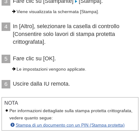
Fare clic su [Stampante]
[Stampa].
3
Viene visualizzata la schermata [Stampa].
In [Altro], selezionare la casella di controllo
4
[Consentire solo lavori di stampa protetta
crittografata].
Fare clic su [OK].
5
Le impostazioni vengono applicate.
Uscire dalla IU remota.
6
NOTA
Per informazioni dettagliate sulla stampa protetta crittografata,
vedere quanto segue:
Stampa di un documento con un PIN (Stampa protetta)