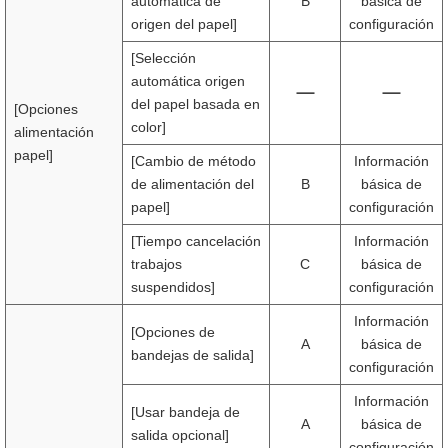
automática de
B
básica de
origen del papel]
configuración
[Selección
automática origen
del papel basada en
[Opciones
color]
alimentación
papel]
[Cambio de método
Información
de alimentación del
B
básica de
papel]
configuración
[Tiempo cancelación
Información
trabajos
C
básica de
suspendidos]
configuración
Información
[Opciones de
A
básica de
bandejas de salida]
configuración
Información
[Usar bandeja de
A
básica de
salida opcional]
configuración