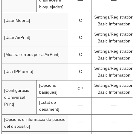
d'adreces IP
bloquejades]
Settings/Registration
[Usar Mopria]
C
Basic Information
Settings/Registration
[Usar AirPrint]
C
Basic Information
Settings/Registration
[Mostrar errors per a AirPrint]
C
Basic Information
Settings/Registration
[Usa IPP arreu]
C
Basic Information
[Opcions
Settings/Registration
*1
C
[Configuració
bàsiques]
Basic Information
d'Universal
[Estat de
Print]
desament]
[Opcions d'informació de posició
del dispositiu]