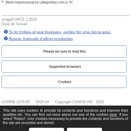
*1
[Nom impressora] es categoritza com a "A".
imageFORCE C3026
Guia de l'usuari
Si no trobeu el que busqueu, podeu fer una cerca aquí.
Buscar manuals d’altres productes
Please be sure to read this.‎
Supported browsers
Cookies
USRMB-1078-00
2026-04
Copyright CANON INC. 2026
This site uses cookies to provide its contents and functions and improve their
qualities etc. You can find out more about our use of the cookies
here
. If you
select "Reject", only cookies necessary to provide the contents and functions of
the site are recorded and stored.