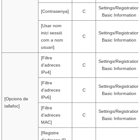
Settings/Registration
[Contrasenya]
C
Basic Information
[Usar nom
inici sessió
Settings/Registration
C
com a nom
Basic Information
usuari]
[Filtre
Settings/Registration
d'adreces
C
Basic Information
IPv4]
[Filtre
Settings/Registration
d'adreces
C
Basic Information
IPv6]
[Opcions de
tallafoc]
[Filtre
Settings/Registration
d'adreces
C
Basic Information
MAC]
[Registre