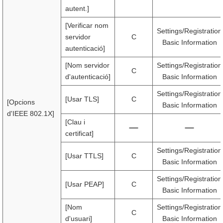
autent.]
[Verificar nom
Settings/Registration
servidor
C
Basic Information
autenticació]
[Nom servidor
Settings/Registration
C
d'autenticació]
Basic Information
Settings/Registration
[Usar TLS]
C
[Opcions
Basic Information
d'IEEE 802.1X]
[Clau i
certificat]
Settings/Registration
[Usar TTLS]
C
Basic Information
Settings/Registration
[Usar PEAP]
C
Basic Information
[Nom
Settings/Registration
C
d'usuari]
Basic Information