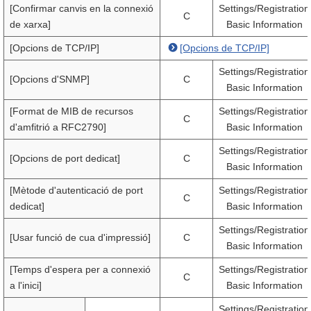
[Confirmar canvis en la connexió
Settings/Registration
C
de xarxa]
Basic Information
[Opcions de TCP/IP]
[Opcions de TCP/IP]
Settings/Registration
[Opcions d'SNMP]
C
Basic Information
[Format de MIB de recursos
Settings/Registration
C
d'amfitrió a RFC2790]
Basic Information
Settings/Registration
[Opcions de port dedicat]
C
Basic Information
[Mètode d'autenticació de port
Settings/Registration
C
dedicat]
Basic Information
Settings/Registration
[Usar funció de cua d'impressió]
C
Basic Information
[Temps d'espera per a connexió
Settings/Registration
C
a l'inici]
Basic Information
Settings/Registration