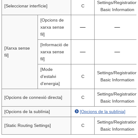
Settings/Registration
[Seleccionar interfície]
C
Basic Information
[Opcions de
xarxa sense
fil]
[Informació de
[Xarxa sense
xarxa sense
fil]
fil]
[Mode
Settings/Registration
d'estalvi
C
Basic Information
d'energia]
Settings/Registration
[Opcions de connexió directa]
C
Basic Information
[Opcions de la sublínia]
[Opcions de la sublínia]
Settings/Registration
[Static Routing Settings]
C
Basic Information