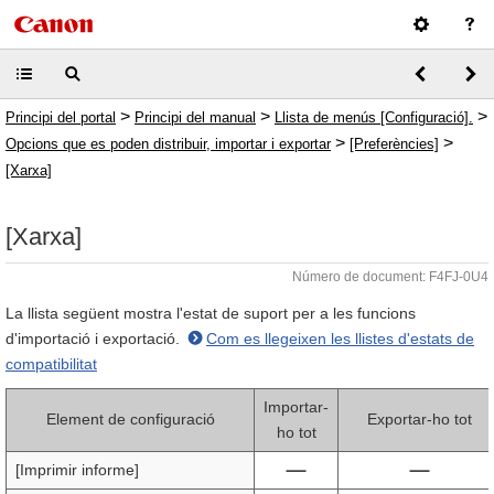
>
>
>
Principi del portal
Principi del manual
Llista de menús [Configuració].
>
>
Opcions que es poden distribuir, importar i exportar
[Preferències]
[Xarxa]
[Xarxa]
Número de document: F4FJ-0U4
La llista següent mostra l'estat de suport per a les funcions
d'importació i exportació.
Com es llegeixen les llistes d'estats de
compatibilitat
Importar-
Element de configuració
Exportar-ho tot
ho tot
[Imprimir informe]