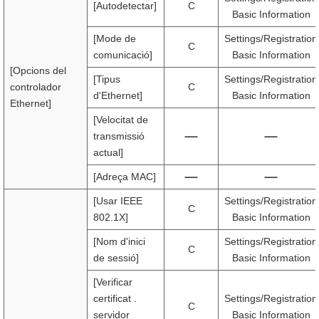
[Autodetectar]
C
Basic Information
[Mode de
Settings/Registration
C
comunicació]
Basic Information
[Opcions del
[Tipus
Settings/Registration
controlador
C
d'Ethernet]
Basic Information
Ethernet]
[Velocitat de
transmissió
actual]
[Adreça MAC]
[Usar IEEE
Settings/Registration
C
802.1X]
Basic Information
[Nom d'inici
Settings/Registration
C
de sessió]
Basic Information
[Verificar
certificat .
Settings/Registration
C
servidor
Basic Information