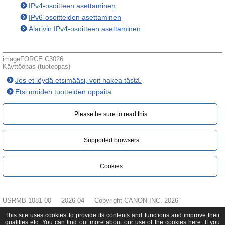
IPv4-osoitteen asettaminen
IPv6-osoitteiden asettaminen
Alarivin IPv4-osoitteen asettaminen
imageFORCE C3026
Käyttöopas (tuoteopas)
Jos et löydä etsimääsi, voit hakea tästä.
Etsi muiden tuotteiden oppaita
Please be sure to read this.‎
Supported browsers
Cookies
USRMB-1081-00
2026-04
Copyright CANON INC. 2026
This site uses cookies to provide its contents and functions and improve their
qualities etc. You can find out more about our use of the cookies
here
. If you