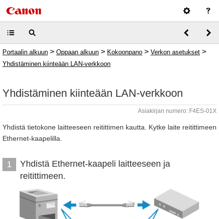
>
>
>
>
Portaalin alkuun
Oppaan alkuun
Kokoonpano
Verkon asetukset
Yhdistäminen kiinteään LAN-verkkoon
Yhdistäminen kiinteään LAN-verkkoon
Asiakirjan numero: F4ES-01X
Yhdistä tietokone laitteeseen reitittimen kautta. Kytke laite reitittimeen
Ethernet-kaapelilla.
Yhdistä Ethernet-kaapeli laitteeseen ja
1
reitittimeen.