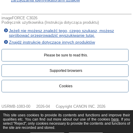
zarządzania identyfikatorami działów
imageFORCE C3026
Podręcznik użytkownika (Instrukcja dotycząca produktu)
Jeżeli nie możesz znaleźć tego, czego szukasz, możesz
spróbować przeprowadzić wyszukiwanie tutaj.
Znajdź instrukcje dotyczące innych produktów
Please be sure to read this.‎
Supported browsers
Cookies
USRMB-1083-00
2026-04
Copyright CANON INC. 2026
This site uses cookies to provide its contents and functions and improve their
qualities etc. You can find out more about our use of the cookies
here
. If you
select "Reject", only cookies necessary to provide the contents and functions of
the site are recorded and stored.