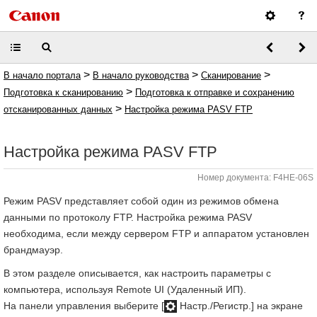
>
>
>
В начало портала
В начало руководства
Сканирование
>
Подготовка к сканированию
Подготовка к отправке и сохранению
>
отсканированных данных
Настройка режима PASV FTP
Настройка режима PASV FTP
Номер документа: F4HE-06S
Режим PASV представляет собой один из режимов обмена
данными по протоколу FTP. Настройка режима PASV
необходима, если между сервером FTP и аппаратом установлен
брандмауэр.
В этом разделе описывается, как настроить параметры с
компьютера, используя Remote UI (Удаленный ИП).
На панели управления выберите [
Настр./Регистр.] на экране