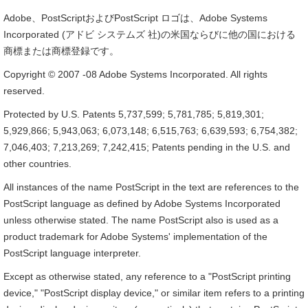
Adobe、PostScriptおよびPostScript ロゴは、Adobe Systems
Incorporated (アドビ システムズ 社)の米国ならびに他の国における
商標または商標登録です。
Copyright © 2007 -08 Adobe Systems Incorporated. All rights
reserved.
Protected by U.S. Patents 5,737,599; 5,781,785; 5,819,301;
5,929,866; 5,943,063; 6,073,148; 6,515,763; 6,639,593; 6,754,382;
7,046,403; 7,213,269; 7,242,415; Patents pending in the U.S. and
other countries.
All instances of the name PostScript in the text are references to the
PostScript language as defined by Adobe Systems Incorporated
unless otherwise stated. The name PostScript also is used as a
product trademark for Adobe Systems' implementation of the
PostScript language interpreter.
Except as otherwise stated, any reference to a "PostScript printing
device," "PostScript display device," or similar item refers to a printing