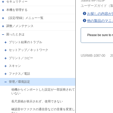
Satera MF7825F
セキュリティー
ユーザーズガイド（
本機を管理する
お探しの内容が
［設定/登録］メニュー一覧
他の製品のマニ
調整／メンテナンス
困ったときは
Please be sure to r
プリント結果のトラブル
セットアップ／ネットワーク
USRMB-1087-00
2
プリント／コピー
スキャン
ファクス／電話
管理／環境設定
他機からインポートした設定が一部反映されて
いない
長尺原稿が表示されず、使用できない
確認音やファクスの通信音などの音量を変更し