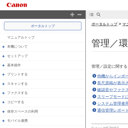
>
ポータルトップ
マ
ポータルトップ
マニュアルトップ
管理／環
本機について
セットアップ
基本操作
管理／設定に関する
プリントする
他機からインポ
長尺原稿が表示
スキャンする
確認音やファク
ファクスする
スリープモード
コピーする
システム管理者用
通信管理レポー
保存スペースの利用
モバイル連携