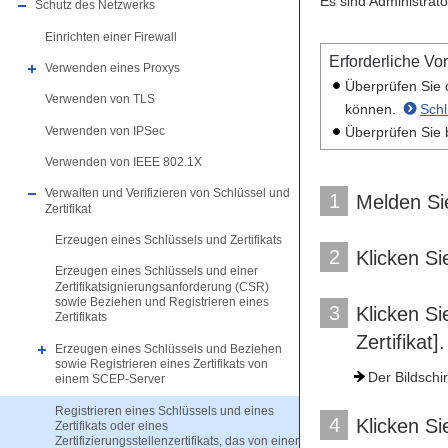
Es sind Administrato
Schutz des Netzwerks
Einrichten einer Firewall
Erforderliche Vo
Verwenden eines Proxys
Überprüfen Sie d
Verwenden von TLS
können.
Schl
Verwenden von IPSec
Überprüfen Sie b
Verwenden von IEEE 802.1X
Verwalten und Verifizieren von Schlüssel und
1
Melden Sie
Zertifikat
Erzeugen eines Schlüssels und Zertifikats
2
Klicken Si
Erzeugen eines Schlüssels und einer
Zertifikatsignierungsanforderung (CSR)
sowie Beziehen und Registrieren eines
3
Klicken S
Zertifikats
Zertifikat].
Erzeugen eines Schlüssels und Beziehen
sowie Registrieren eines Zertifikats von
Der Bildschi
einem SCEP-Server
Registrieren eines Schlüssels und eines
4
Klicken Si
Zertifikats oder eines
Zertifizierungsstellenzertifikats, das von einer