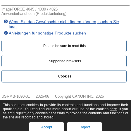
imageFORCE 4045 / 4030 / 4025
Anwenderhandbuch (Produktanleitung)
Wenn Sie das Gewünschte nicht finden können, suchen Sie
hier.
Anleitungen für sonstige Produkte suchen
Please be sure to read this.‎
Supported browsers
Cookies
USRMB-1090-01
2026-06
Copyright CANON INC. 2026
This site uses cookies to provide its contents and functions and improve their
qualities etc. You can find out more about our use of the cookies
here
. If you
select "Reject", only cookies necessary to provide the contents and functions of
the site are recorded and stored.
Accept
Reject