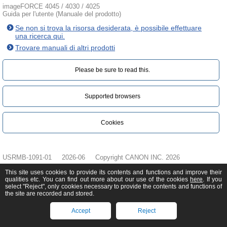
imageFORCE 4045 / 4030 / 4025
Guida per l'utente (Manuale del prodotto)
Se non si trova la risorsa desiderata, è possibile effettuare
una ricerca qui.
Trovare manuali di altri prodotti
Please be sure to read this.‎
Supported browsers
Cookies
USRMB-1091-01
2026-06
Copyright CANON INC. 2026
This site uses cookies to provide its contents and functions and improve their
qualities etc. You can find out more about our use of the cookies
here
. If you
select "Reject", only cookies necessary to provide the contents and functions of
the site are recorded and stored.
Accept
Reject