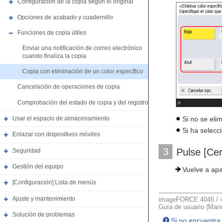
Configuración de la copia según el original
Opciones de acabado y cuadernillo
Funciones de copia útiles
Enviar una notificación de correo electrónico
cuando finaliza la copia
Copia con eliminación de un color específico
Cancelación de operaciones de copia
Comprobación del estado de copia y del registro
Si no se elim
Usar el espacio de almacenamiento
Si ha selecci
Enlazar con dispositivos móviles
3
Pulse [Cer
Seguridad
Gestión del equipo
Vuelve a apa
[Configuración] Lista de menús
Ajuste y mantenimiento
imageFORCE 4045 / 4
Guía de usuario (Manu
Solución de problemas
Si no encuentra