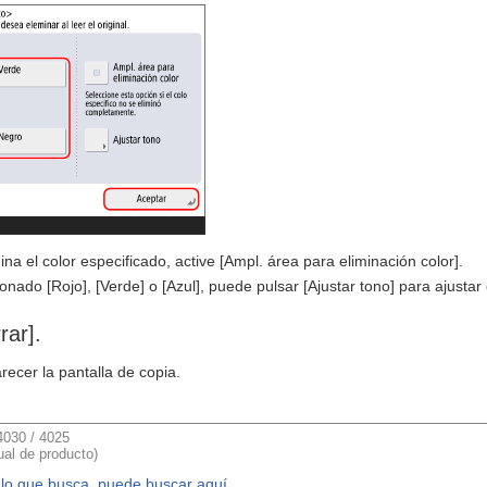
ina el color especificado, active [Ampl. área para eliminación color].
onado [Rojo], [Verde] o [Azul], puede pulsar [Ajustar tono] para ajustar 
rar].
recer la pantalla de copia.
030 / 4025
al de producto)
 lo que busca, puede buscar aquí.