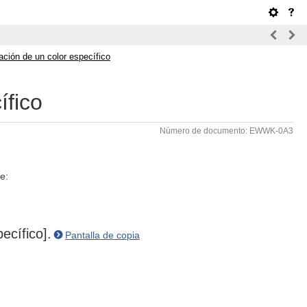
ación de un color específico
ífico
Número de documento: EWWK-0A3
e:
ecífico].
Pantalla de copia