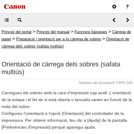
>
>
>
Principi del portal
Principi del manual
Funcions bàsiques
Càrrega de
>
>
paper
Preparació i orientació per a la càrrega de sobres
Orientació de
càrrega dels sobres (safata multiús)
Orientació de càrrega dels sobres (safata
multiús)
Número de document: F4FK-044
Carregueu els sobres amb la cara d'impressió cap avall. L'orientació
de la solapa i el fet de si està oberta o tancada varien en funció de la
mida del sobre.
Configureu l’orientació a l’opció [Orientació] del controlador de la
impressora. Per obtenir informació, feu clic a [Ajuda] de la pantalla
[Preferències d'impressió] perquè aparegui ajuda.