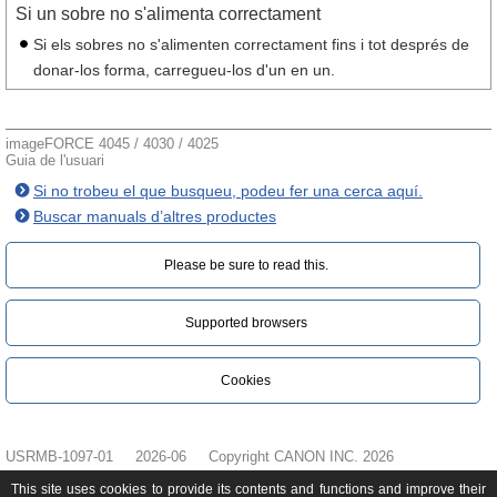
Si un sobre no s'alimenta correctament
Si els sobres no s'alimenten correctament fins i tot després de
donar-los forma, carregueu-los d'un en un.
imageFORCE 4045 / 4030 / 4025
Guia de l'usuari
Si no trobeu el que busqueu, podeu fer una cerca aquí.
Buscar manuals d’altres productes
Please be sure to read this.‎
Supported browsers
Cookies
USRMB-1097-01
2026-06
Copyright CANON INC. 2026
This site uses cookies to provide its contents and functions and improve their