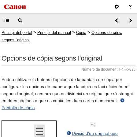
>
>
>
Principi del portal
Principi del manual
Còpia
Opcions de còpia
segons l'original
Opcions de còpia segons l'original
Número de document: F4FK-09J
Podeu utilitzar els botons d'opcions de la pantalla de còpia per
configurar les opcions de manera que la còpia es faci eficientment
segons l'original, com ara que es divideixi un original que s'estengui
en dues pàgines o que es copiïn les dues cares d'un carnet.
Pantalla de còpia
Divisió d'un original que