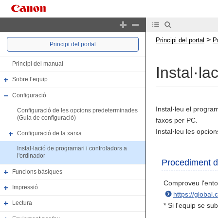
>
Principi del portal
P
Principi del portal
Principi del manual
Instal·la
Sobre l’equip
Configuració
Instal·leu el program
Configuració de les opcions predeterminades
(Guia de configuració)
faxos per PC.
Instal·leu les opcion
Configuració de la xarxa
Instal·lació de programari i controladors a
l'ordinador
Procediment d'
Funcions bàsiques
Comproveu l'entor
Impressió
https://global
Lectura
* Si l'equip se s