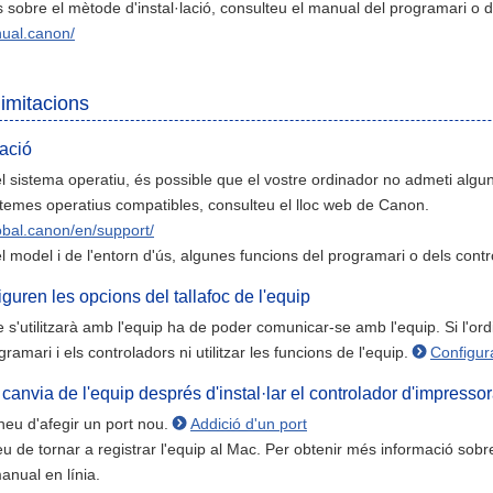
s sobre el mètode d'instal·lació, consulteu el manual del programari o d
nual.canon/
limitacions
ació
 sistema operatiu, és possible que el vostre ordinador no admeti algu
stemes operatius compatibles, consulteu el lloc web de Canon.
lobal.canon/en/support/
 model i de l'entorn d'ús, algunes funcions del programari o dels cont
guren les opcions del tallafoc de l'equip
 s'utilitzarà amb l'equip ha de poder comunicar-se amb l'equip. Si l'o
ogramari i els controladors ni utilitzar les funcions de l'equip.
Configura
 canvia de l'equip després d'instal·lar el controlador d'impresso
eu d'afegir un port nou.
Addició d'un port
 de tornar a registrar l'equip al Mac. Per obtenir més informació sobre 
anual en línia.