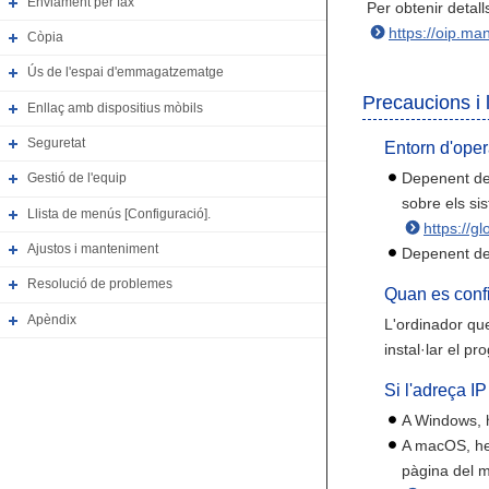
Enviament per fax
Per obtenir detall
https://oip.ma
Còpia
Ús de l'espai d'emmagatzematge
Precaucions i 
Enllaç amb dispositius mòbils
Seguretat
Entorn d'oper
Depenent del
Gestió de l'equip
sobre els si
Llista de menús [Configuració].
https://g
Ajustos i manteniment
Depenent del
Resolució de problemes
Quan es confi
Apèndix
L'ordinador que
instal·lar el pr
Si l'adreça IP
A Windows, h
A macOS, heu
pàgina del m