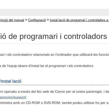
>
>
rincipi del manual
Configuració
Instal·lació de programari i controladors a 
ció de programari i controladors 
ari i els controladors relacionats en l'ordinador que utilitzarà les funci
s de l'equip abans d'instal·lar el programari i els controladors.
instal·lació
n operatiu a través del lloc web de Canon per al vostre país/regió, i de
.canon/en/support/
ubministra amb un CD-ROM o DVD-ROM, també podeu utilitzar-ho per a ins