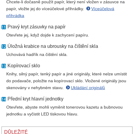
Chcete-li dočasně použít papír, který není vložen v zásuvce na
papír, vložte jej do víceúčelové přihrádky.
Víceúčelová
přihrádka
Pravý kryt zásuvky na papír
Otevřete jej, když dojde k zachycení papíru.
Úložná krabice na ubrousky na čištění skla
Uchovává hadřík na čištění skla.
Kopírovací sklo
Knihy, silný papír, tenký papír a jiné originály, které nelze umístit
do podavače, položte na kopírovací sklo. Vložené originály jsou
skenovány v nehybném stavu.
Ukládání originálů
Přední kryt hlavní jednotky
Otevřete, abyste mohli vyměnit tonerovou kazetu a bubnovou
jednotku a vyčistit LED tiskovou hlavu.
DŮLEŽITÉ