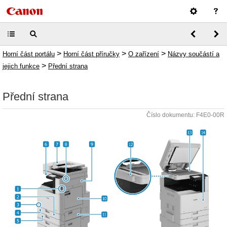
>
>
>
Horní část portálu
Horní část příručky
O zařízení
Názvy součástí a
>
jejich funkce
Přední strana
Přední strana
Číslo dokumentu: F4E0-00R