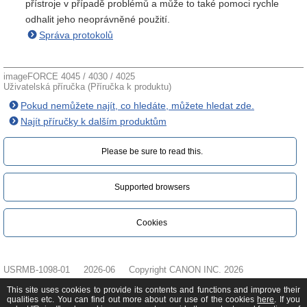
přístroje v případě problémů a může to také pomoci rychle
odhalit jeho neoprávněné použití.
Správa protokolů
imageFORCE 4045 / 4030 / 4025
Uživatelská příručka (Příručka k produktu)
Pokud nemůžete najít, co hledáte, můžete hledat zde.
Najít příručky k dalším produktům
Please be sure to read this.‎
Supported browsers
Cookies
USRMB-1098-01
2026-06
Copyright CANON INC. 2026
This site uses cookies to provide its contents and functions and improve their
qualities etc. You can find out more about our use of the cookies
here
. If you