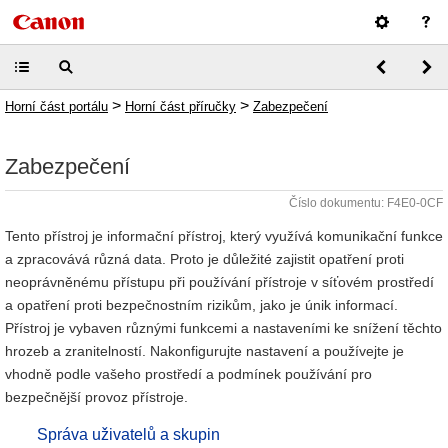
>
>
Horní část portálu
Horní část příručky
Zabezpečení
Zabezpečení
Číslo dokumentu: F4E0-0CF
Tento přístroj je informační přístroj, který využívá komunikační funkce
a zpracovává různá data. Proto je důležité zajistit opatření proti
neoprávněnému přístupu při používání přístroje v síťovém prostředí
a opatření proti bezpečnostním rizikům, jako je únik informací.
Přístroj je vybaven různými funkcemi a nastaveními ke snížení těchto
hrozeb a zranitelností. Nakonfigurujte nastavení a používejte je
vhodně podle vašeho prostředí a podmínek používání pro
bezpečnější provoz přístroje.
Správa uživatelů a skupin