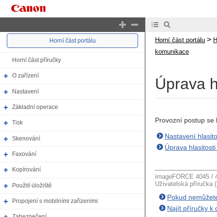
>
Horní část portálu
H
Horní část portálu
komunikace
Horní část příručky
O zařízení
Úprava h
Nastavení
Základní operace
Provozní postup se li
Tisk
Nastavení hlasito
Skenování
Úprava hlasitost
Faxování
Kopírování
imageFORCE 4045 / 4
Uživatelská příručka 
Použití úložiště
Pokud nemůžete 
Propojení s mobilními zařízeními
Najít příručky 
Zabezpečení