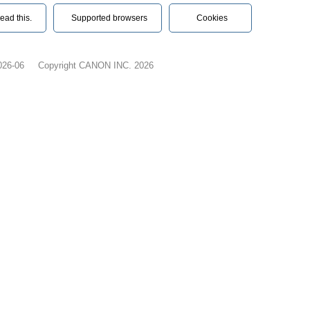
ead this.‎
Supported browsers
Cookies
026-06
Copyright CANON INC. 2026