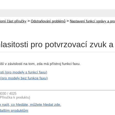
>
>
orní část příručky
Odstraňování problémů
Nastavení funkcí správy a pro
lasitosti pro potvrzovací zvuk
ší v závislosti na tom, zda má přístroj funkci faxu.
sti (pro modely s funkcí faxu)
i (pro modely bez funkce faxu)
030 / 4025
(Příručka k produktu)
najít, co hledáte, můžete hledat zde.
k dalším produktům