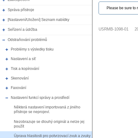
Please be sure to r
Správa přístroje
[Nastavení/Uložení] Seznam nabídky
USRMB-1098-01
2
Seřízení a údržba
Odstraňování problémů
Problémy s výsledky tisku
Nastavení a síť
Tisk a kopírování
Skenování
Faxování
Nastavení funkcí správy a prostředí
Některá nastavení importovaná z jiného
přístroje se neprojeví.
Nezobrazuje se dlouhý originál a nelze jej
použít
Úprava hlasitosti pro potvrzovací zvuk a zvuky