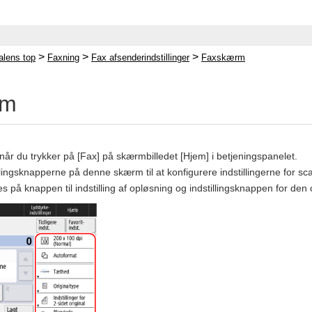
>
>
>
lens top
Faxning
Fax afsenderindstillinger
Faxskærm
rm
år du trykker på [Fax] på skærmbilledet [Hjem] i betjeningspanelet.
lingsknapperne på denne skærm til at konfigurere indstillingerne for sc
ses på knappen til indstilling af opløsning og indstillingsknappen for den 