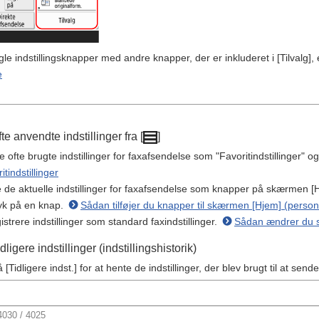
gle indstillingsknapper med andre knapper, der er inkluderet i [Tilvalg],
e
te anvendte indstillinger fra [
]
e ofte brugte indstillinger for faxafsendelse som "Favoritindstillinger
itindstillinger
e de aktuelle indstillinger for faxafsendelse som knapper på skærmen [
ryk på en knap.
Sådan tilføjer du knapper til skærmen [Hjem] (person
strere indstillinger som standard faxindstillinger.
Sådan ændrer du s
ligere indstillinger (indstillingshistorik)
[Tidligere indst.] for at hente de indstillinger, der blev brugt til at sende
030 / 4025