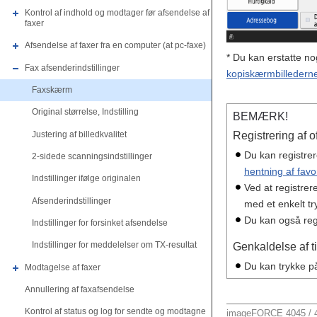
Kontrol af indhold og modtager før afsendelse af
faxer
Afsendelse af faxer fra en computer (at pc-faxe)
* Du kan erstatte no
Fax afsenderindstillinger
kopiskærmbilledern
Faxskærm
Original størrelse, Indstilling
BEMÆRK!
Justering af billedkvalitet
Registrering af of
Du kan registrer
2-sidede scanningsindstillinger
hentning af favor
Indstillinger ifølge originalen
Ved at registrer
Afsenderindstillinger
med et enkelt t
Du kan også regi
Indstillinger for forsinket afsendelse
Indstillinger for meddelelser om TX-resultat
Genkaldelse af tid
Du kan trykke på 
Modtagelse af faxer
Annullering af faxafsendelse
Kontrol af status og log for sendte og modtagne
imageFORCE 4045 / 4