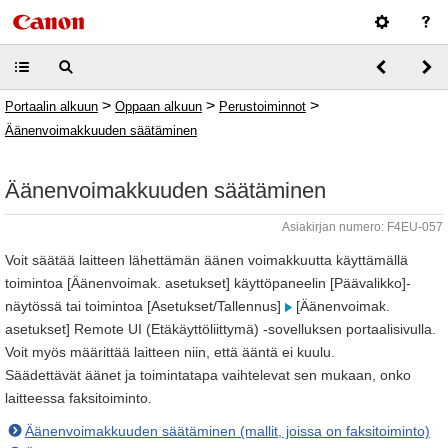
>
>
>
Portaalin alkuun
Oppaan alkuun
Perustoiminnot
Äänenvoimakkuuden säätäminen
Äänenvoimakkuuden säätäminen
Asiakirjan numero: F4EU-057
Voit säätää laitteen lähettämän äänen voimakkuutta käyttämällä
toimintoa [Äänenvoimak. asetukset] käyttöpaneelin [Päävalikko]-
näytössä tai toimintoa [Asetukset/Tallennus]
[Äänenvoimak.
asetukset] Remote UI (Etäkäyttöliittymä) -sovelluksen portaalisivulla.
Voit myös määrittää laitteen niin, että ääntä ei kuulu.
Säädettävät äänet ja toimintatapa vaihtelevat sen mukaan, onko
laitteessa faksitoiminto.
Äänenvoimakkuuden säätäminen (mallit, joissa on faksitoiminto)