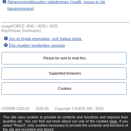
Äänenvoimakkuuden säätäminen (mallit, joissa ei ole
faksitoimintoa)
imageFORCE 4045 / 4030 / 4025
Käyttöopas (tuoteopas)
Jos et löydä etsimääsi, voit hakea tästä.
Etsi muiden tuotteiden oppaita
Please be sure to read this.‎
Supported browsers
Cookies
USRMB-1100-01
2026-06
Copyright CANON INC. 2026
This site uses cookies to provide its contents and functions and improve their
qualities etc. You can find out more about our use of the cookies
here
. If you
select "Reject", only cookies necessary to provide the contents and functions of
the site are recorded and stored.