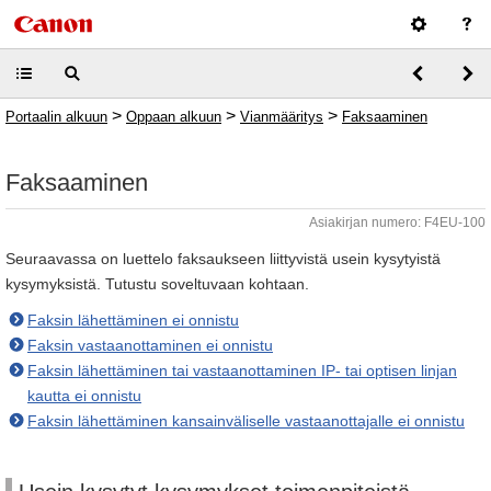
>
>
>
Portaalin alkuun
Oppaan alkuun
Vianmääritys
Faksaaminen
Faksaaminen
Asiakirjan numero: F4EU-100
Seuraavassa on luettelo faksaukseen liittyvistä usein kysytyistä
kysymyksistä. Tutustu soveltuvaan kohtaan.
Faksin lähettäminen ei onnistu
Faksin vastaanottaminen ei onnistu
Faksin lähettäminen tai vastaanottaminen IP- tai optisen linjan
kautta ei onnistu
Faksin lähettäminen kansainväliselle vastaanottajalle ei onnistu