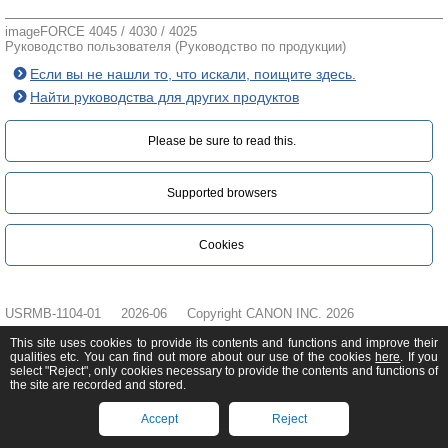
imageFORCE 4045 / 4030 / 4025
Руководство пользователя (Руководство по продукции)
Если вы не нашли то, что искали, поищите здесь.
Найти руководства для других продуктов
Please be sure to read this.‎
Supported browsers
Cookies
USRMB-1104-01
2026-06
Copyright CANON INC. 2026
This site uses cookies to provide its contents and functions and improve their
qualities etc. You can find out more about our use of the cookies
here
. If you
select "Reject", only cookies necessary to provide the contents and functions of
the site are recorded and stored.
Accept
Reject