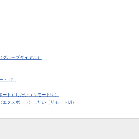
（グループダイヤル）
トUI）
ート）したい（リモートUI）
エクスポート）したい（リモートUI）