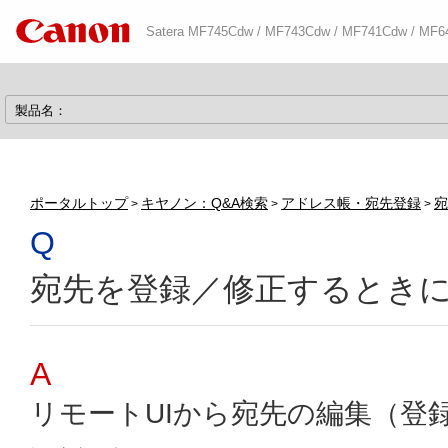
Satera MF745Cdw / MF743Cdw / MF741Cdw / MF6
ポータルトップ
キヤノン：Q&A検索
アドレス帳・宛先登録
宛
>
>
>
宛先を登録／修正するとき
リモートUIから宛先の編集（登