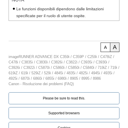
Le funzioni disponibili dipendono dalle limitazioni
specificate per il ruolo di utente ospite.
A
A
imageRUNNER ADVANCE DX C359i / C359P / C259i / C478iZ /
C478i / C3835i / C3830i / C3826i / C3822i / C3935i / C3930i /
C3926i / C3922i / C5870i / C5860i / C5850i / C5840i / 719iZ / 719i /
619iZ / 619i / 529iZ / 529i / 4845i / 4835i / 4825i / 4945i / 4935i /
4925i / 6870i / 6860i / 6855i / 6980i / 8905 / 8995 / 8986
Canon - Risoluzione dei problemi (FAQ)
Please be sure to read this.‎
Supported browsers