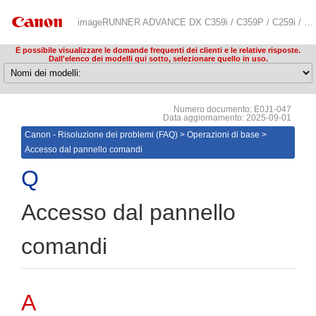
imageRUNNER ADVANCE DX C359i / C359P / C259i / C478iZ / C478i / C3835i / C3830i / C3826i / C3822i / C3935i / C3930i / C3926i / C3922i / C5870i / C5860i / C5850i / C5840i / 719iZ / 719i / 619iZ / 619i / 529iZ / 529i / 4845i / 4835i / 4825i / 4945i / 4935i / 4925i / 6870i / 6860i / 6855i / 6980i / 8905 / 8995 / 8986 Risoluzione dei problemi (FAQ)
È possibile visualizzare le domande frequenti dei clienti e le relative risposte.
Dall'elenco dei modelli qui sotto, selezionare quello in uso.
Numero documento: E0J1-047
Data aggiornamento: 2025-09-01
Canon - Risoluzione dei problemi (FAQ)
>
Operazioni di base
>
Accesso dal pannello comandi
Accesso dal pannello
comandi