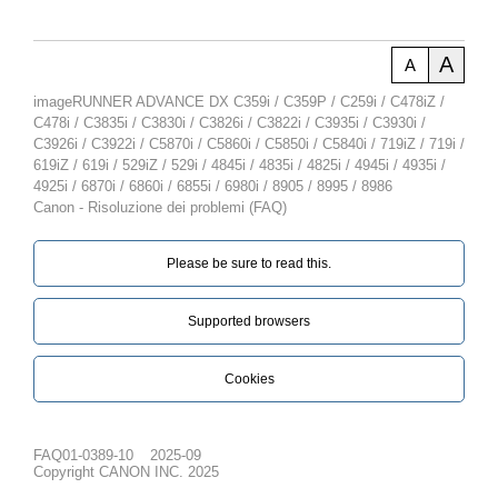
A
A
imageRUNNER ADVANCE DX C359i / C359P / C259i / C478iZ /
C478i / C3835i / C3830i / C3826i / C3822i / C3935i / C3930i /
C3926i / C3922i / C5870i / C5860i / C5850i / C5840i / 719iZ / 719i /
619iZ / 619i / 529iZ / 529i / 4845i / 4835i / 4825i / 4945i / 4935i /
4925i / 6870i / 6860i / 6855i / 6980i / 8905 / 8995 / 8986
Canon - Risoluzione dei problemi (FAQ)
Please be sure to read this.‎
Supported browsers
Cookies
FAQ01-0389-10
2025-09
Copyright CANON INC. 2025