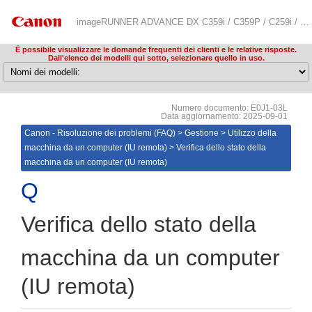
imageRUNNER ADVANCE DX C359i / C359P / C259i / C478iZ / C478i / C3835i / C3830i / C3826i / C3822i / C3935i / C3930i / C3926i / C3922i / C5870i / C5860i / C5850i / C5840i / 719iZ / 719i / 619iZ / 619i / 529iZ / 529i / 4845i / 4835i / 4825i / 4945i / 4935i / 4925i / 6870i / 6860i / 6855i / 6980i / 8905 / 8995 / 8986 Risoluzione dei problemi (FAQ)
È possibile visualizzare le domande frequenti dei clienti e le relative risposte.
Dall'elenco dei modelli qui sotto, selezionare quello in uso.
Numero documento: E0J1-03L
Data aggiornamento: 2025-09-01
Canon - Risoluzione dei problemi (FAQ)
>
Gestione
>
Utilizzo della
macchina da un computer (IU remota)
>
Verifica dello stato della
macchina da un computer (IU remota)
Verifica dello stato della
macchina da un computer
(IU remota)