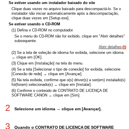
Se estiver usando um instalador baixado do site
Clique duas vezes no arquivo baixado para descompactá-lo. Se o
instalador não iniciar automaticamente após a descompactação,
clique duas vezes em [Setup.exe].
Se estiver usando o CD-ROM
(1) Defina o CD-ROM no computador.
Se o menu do CD-ROM não for exibido, clique em "Abrir detalhes"
subsequente.
Abrir detalhes
(2) Se a tela de seleção de idioma for exibida, selecione um idioma
→ clique em [OK].
(3) Clique em [Instalação] na tela do menu.
(4) Se a tela [Selecionar o tipo de conexão] for exibida, selecione
[Conexão de rede] → clique em [Avançar].
(5) Na tela exibida, confirme que o(s) driver(s) a ser(em) instalado(s)
foi(foram) selecionado(s) → clique em [Instalar].
(6) Confirme o conteúdo de CONTRATO DE LICENÇA DE
SOFTWARE CANON → clique em [Sim].
2
Selecione um idioma → clique em [Avançar].
3
Quando o CONTRATO DE LICENÇA DE SOFTWARE